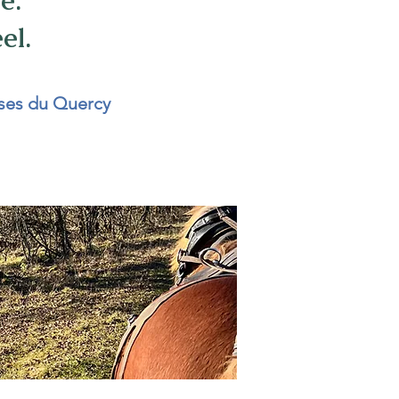
e.
el.
sses du Quercy