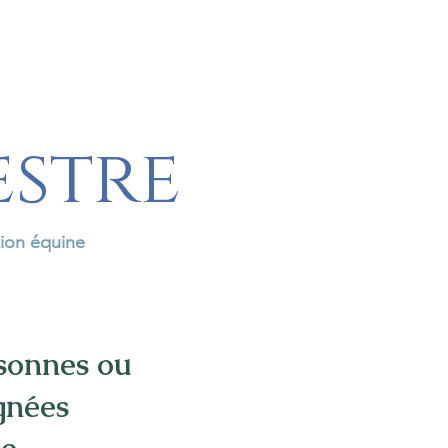
estre
tion équine
rsonnes ou
gnées