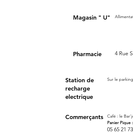
Magasin " U"
Allimentat
4 Rue S
Pharmacie
Station de
Sur le parkin
recharge
electrique
Commerçants
Café : le Bar'
Panier Pique 
05 65 21 7