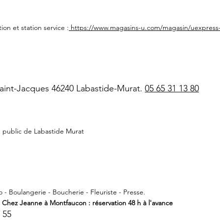
ion et station service :
https://www.magasins-u.com/magasin/uexpress-
aint-Jacques 46240 Labastide-Murat.
05 65 31 13 80
g public de Labastide Murat
jo - Boulangerie - Boucherie - Fleuriste - Presse.
: Chez Jeanne à Montfaucon : réservation 48 h à l'avance
3 55