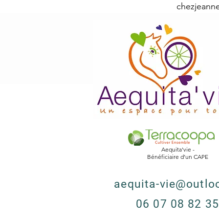
chezjeann
Aequita'vie -
Bénéficiaire d’un CAPE
aequita-vie@outloo
​06 07 08 82 3