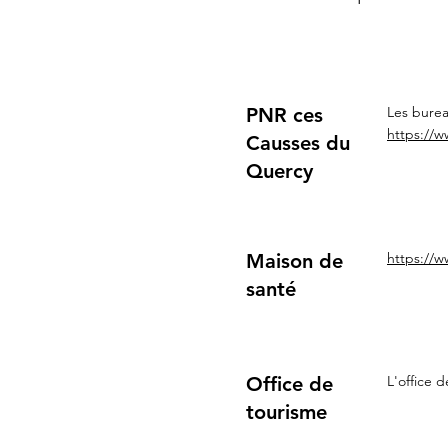
PNR ces
Les burea
https://w
Causses du
Quercy
Maison de
https://w
santé
Office de
L'office 
tourisme