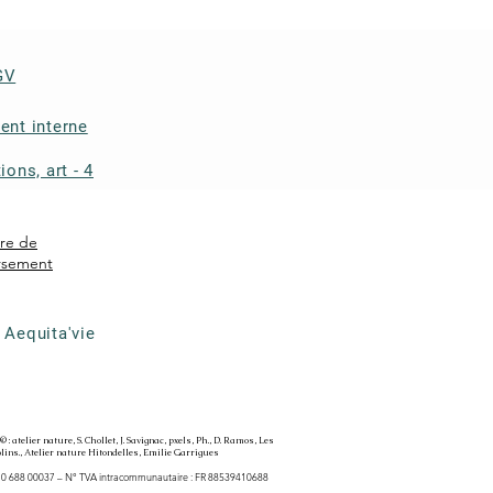
GV
ent interne
ions, art - 4
ire de
rsement
 Aequita'vie
 : atelier nature, S. Chollet, J. Savignac, pxels, Ph., D. Ramos, Les
lins., Atelier nature Hitondelles, Emilie Garrigues
410 688 00037 – N° TVA intracommunautaire : FR 88539410688