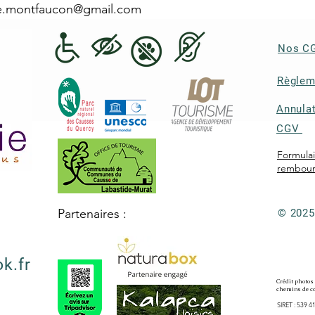
e.montfaucon@gmail.com
Nos C
Règlem
Annulat
CGV
Formula
rembou
Partenaires :
© 2025
k.fr
Crédit photos ©
5
chemins de co
SIRET : 539 