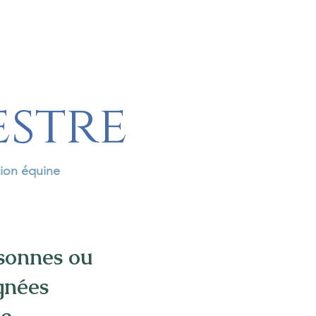
estre
tion équine
rsonnes ou
gnées