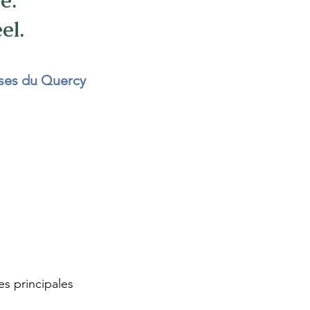
e.
el.
sses du Quercy
es principales