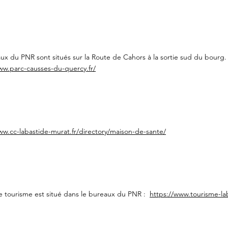
ux du PNR sont situés sur la Route de Cahors à la sortie sud du bourg
ww.parc-causses-du-quercy.fr/
ww.cc-labastide-murat.fr/directory/maison-de-sante/
de tourisme est situé dans le bureaux du PNR :
https://www.tourisme-la